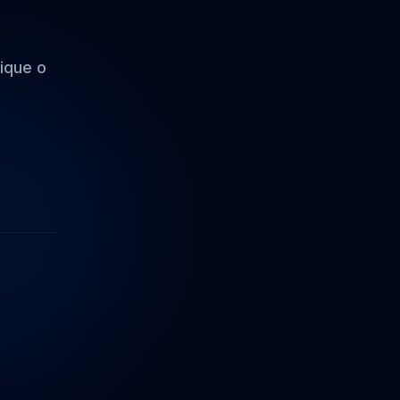
ique o