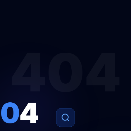
404
4
0
4