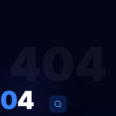
404
4
0
4