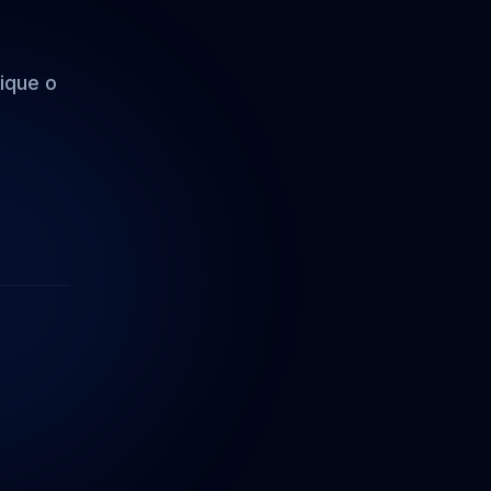
ique o