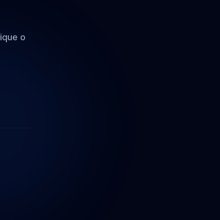
ique o