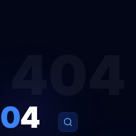
404
4
0
4