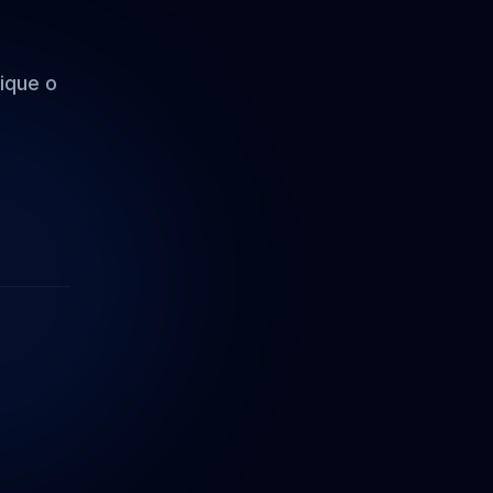
ique o