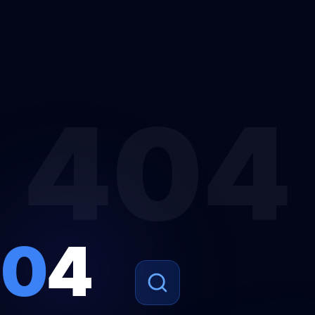
404
4
0
4