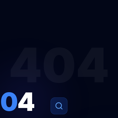
404
4
0
4