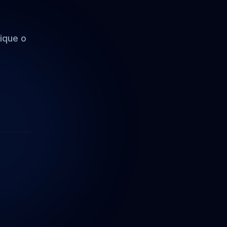
ique o